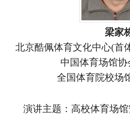
梁家
北京酷佩体育文化中心(首
中国体育场馆协
全国体育院校场
演讲主题：高校体育场馆