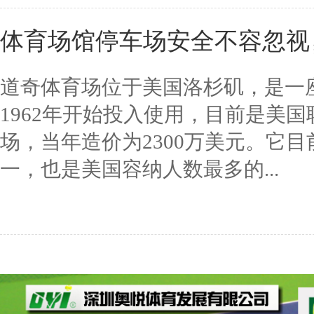
体育场馆停车场安全不容忽视
道奇体育场位于美国洛杉矶，是一
1962年开始投入使用，目前是美
场，当年造价为2300万美元。它
一，也是美国容纳人数最多的...