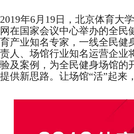
2019年6月19日，北京体育
网在国家会议中心举办的全民
育产业知名专家，一线全民健
责人、场馆行业知名运营企业
验及案例，为全民健身场馆的
提供新思路。让场馆“活”起来