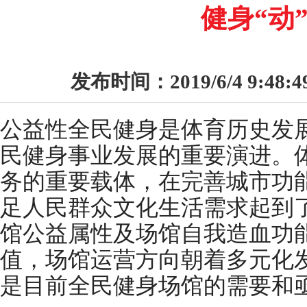
健身“动
发布时间：2019/6/4 9:48:4
公益性全民健身是体育历史发展
民健身事业发展的重要演进。
务的重要载体，在完善城市功
足人民群众文化生活需求起到
馆公益属性及场馆自我造血功
值，场馆运营方向朝着多元化
是目前全民健身场馆的需要和