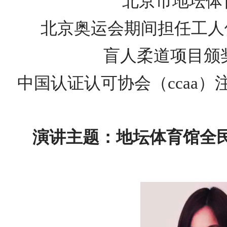
北京市地坛体
北京奥运会期间担任工人
盲人柔道项目颁
中国认证认可协会（ccaa
演讲主题：地坛体育馆全