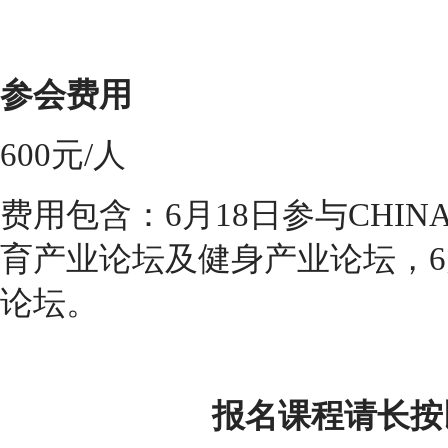
参会费用
600元/人
费用包含：6月18日参与CHIN
育产业论坛及健身产业论坛，6
论坛。
报名课程请长按