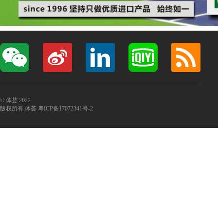
© 体荟 2022
版权所有 体荟
粤ICP备17072341号-2