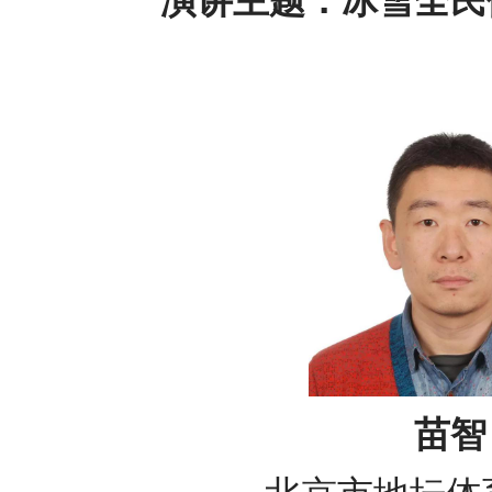
演讲主题：冰雪全民
苗智