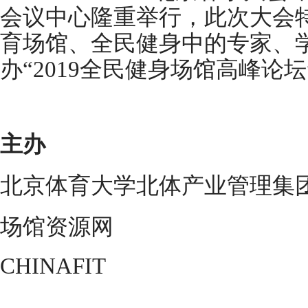
会议中心隆重举行，此次大会
育场馆、全民健身中的专家、
办“2019全民健身场馆高峰论坛
主办
北京体育大学北体产业管理集
场馆资源网
CHINAFIT